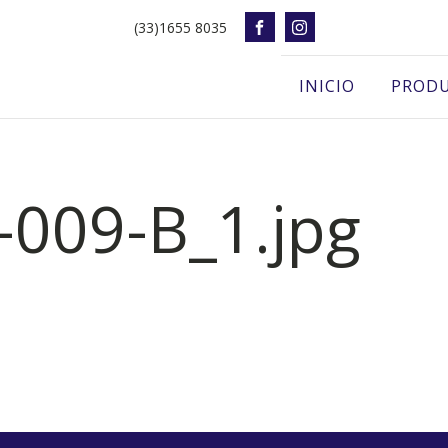
(33)1655 8035
INICIO
PROD
-009-B_1.jpg