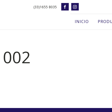
(33)1655 8035
INICIO
PROD
 002