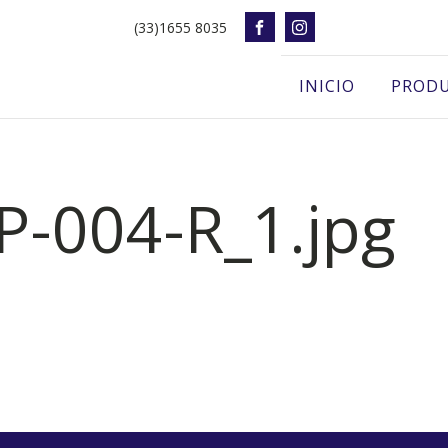
(33)1655 8035
INICIO
PROD
-004-R_1.jpg