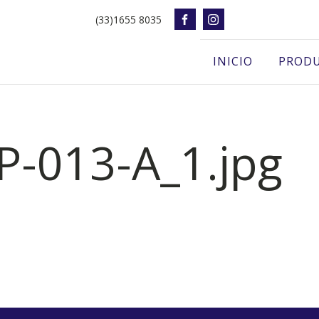
(33)1655 8035
INICIO
PROD
-013-A_1.jpg