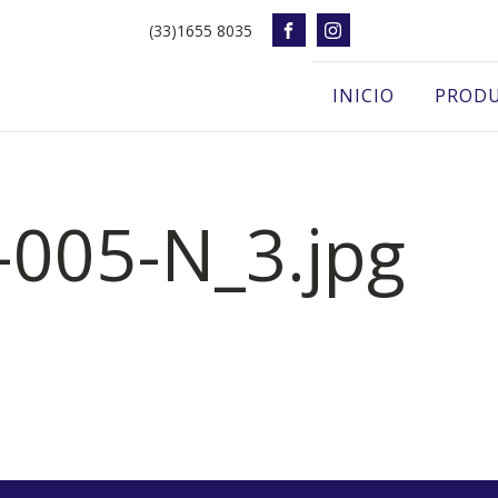
(33)1655 8035
INICIO
PROD
-005-N_3.jpg