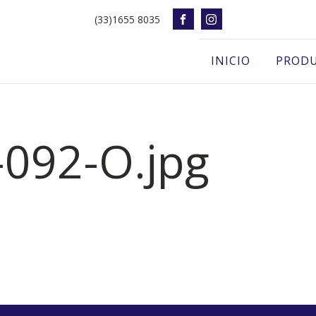
(33)1655 8035
INICIO
PROD
-092-O.jpg