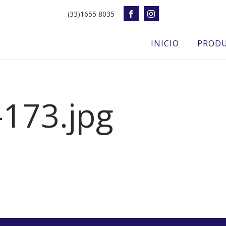
(33)1655 8035
INICIO
PROD
-173.jpg