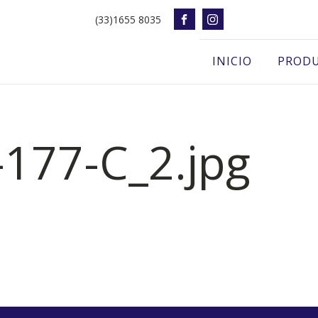
(33)1655 8035
INICIO
PROD
-177-C_2.jpg