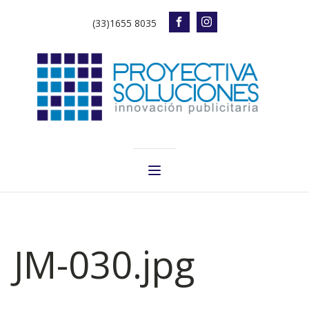
(33)1655 8035
JM-030.jpg