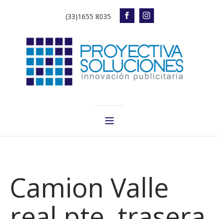
(33)1655 8035
Camion Valle
real pte. trasera