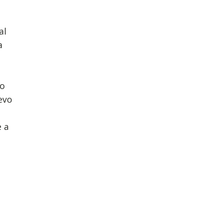
al
a
to
evo
 a