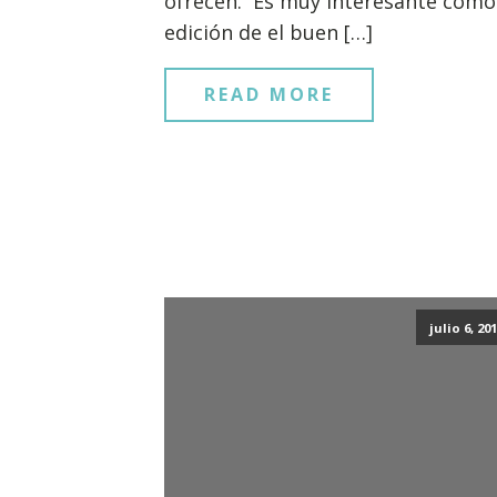
ofrecen. Es muy interesante como
edición de el buen […]
READ MORE
julio 6, 20