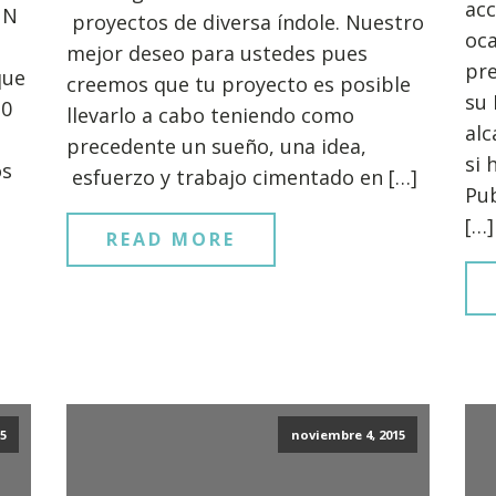
acc
UN
proyectos de diversa índole. Nuestro
oca
mejor deseo para ustedes pues
pre
que
creemos que tu proyecto es posible
su 
10
llevarlo a cabo teniendo como
alc
precedente un sueño, una idea,
si 
os
esfuerzo y trabajo cimentado en […]
Pub
[…]
READ MORE
5
noviembre 4, 2015