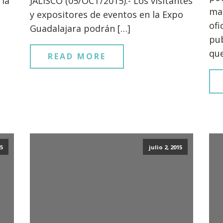
 la
JALISCO (05/OCT/2015).- Los visitantes
ma
y expositores de eventos en la Expo
ofi
Guadalajara podrán […]
pub
que
READ MORE
15
julio 2, 2015