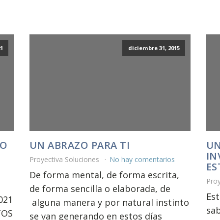
1
diciembre 31, 2015
VO
UN ABRAZO PARA TI
UN
IN
Proyectiva Soluciones
No hay comentarios
ES
De forma mental, de forma escrita,
Proy
de forma sencilla o elaborada, de
Es
021
alguna manera y por natural instinto
sab
TOS
se van generando en estos días