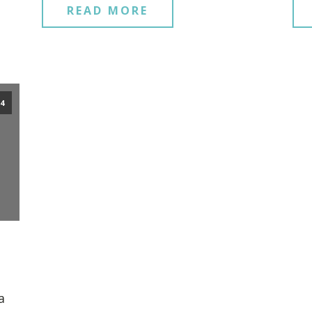
READ MORE
14
a