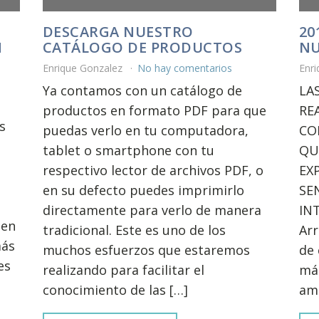
DESCARGA NUESTRO
20
N
CATÁLOGO DE PRODUCTOS
NU
Enrique Gonzalez
No hay comentarios
Enr
Ya contamos con un catálogo de
LA
productos en formato PDF para que
RE
s
puedas verlo en tu computadora,
CO
tablet o smartphone con tu
QU
respectivo lector de archivos PDF, o
EX
en su defecto puedes imprimirlo
SE
directamente para verlo de manera
IN
den
tradicional. Este es uno de los
Ar
más
muchos esfuerzos que estaremos
de 
es
realizando para facilitar el
más
conocimiento de las […]
ami