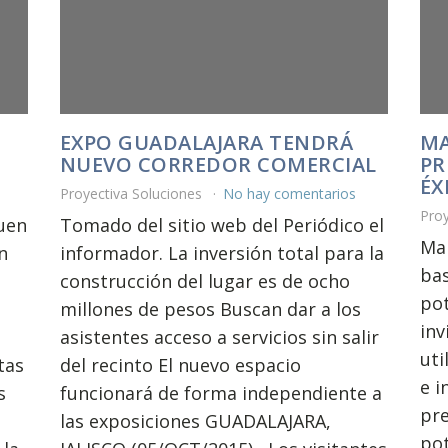
EXPO GUADALAJARA TENDRÁ
MA
NUEVO CORREDOR COMERCIAL
PR
ÉX
Proyectiva Soluciones
No hay comentarios
Pro
uen
Tomado del sitio web del Periódico el
Ma
n
informador. La inversión total para la
bas
construcción del lugar es de ocho
pot
millones de pesos Buscan dar a los
inv
asistentes acceso a servicios sin salir
uti
tas
del recinto El nuevo espacio
e i
s
funcionará de forma independiente a
pre
las exposiciones GUADALAJARA,
pot