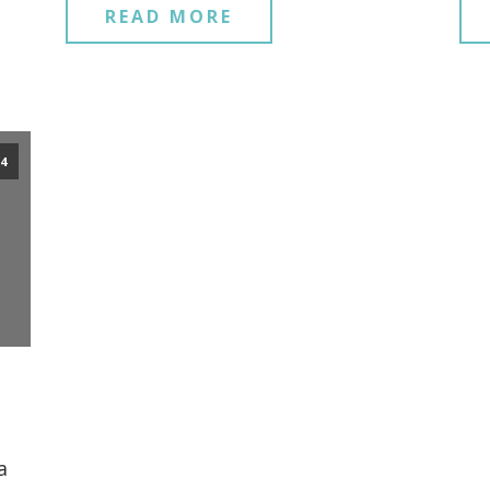
READ MORE
14
a