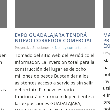
EXPO GUADALAJARA TENDRÁ
MA
NUEVO CORREDOR COMERCIAL
PR
ÉX
Proyectiva Soluciones
No hay comentarios
Pro
uen
Tomado del sitio web del Periódico el
Ma
n
informador. La inversión total para la
bas
construcción del lugar es de ocho
pot
millones de pesos Buscan dar a los
inv
asistentes acceso a servicios sin salir
uti
tas
del recinto El nuevo espacio
e i
s
funcionará de forma independiente a
pre
las exposiciones GUADALAJARA,
pot