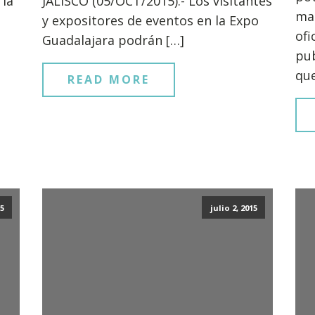
 la
JALISCO (05/OCT/2015).- Los visitantes
ma
y expositores de eventos en la Expo
ofi
Guadalajara podrán […]
pub
que
READ MORE
15
julio 2, 2015