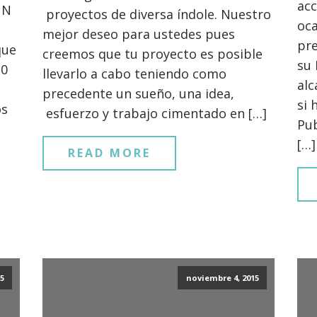
acc
UN
proyectos de diversa índole. Nuestro
oca
mejor deseo para ustedes pues
pre
que
creemos que tu proyecto es posible
su 
10
llevarlo a cabo teniendo como
alc
precedente un sueño, una idea,
si 
os
esfuerzo y trabajo cimentado en […]
Pub
[…]
READ MORE
5
noviembre 4, 2015