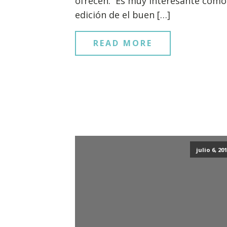
ofrecen. Es muy interesante como
edición de el buen […]
READ MORE
julio 6, 20