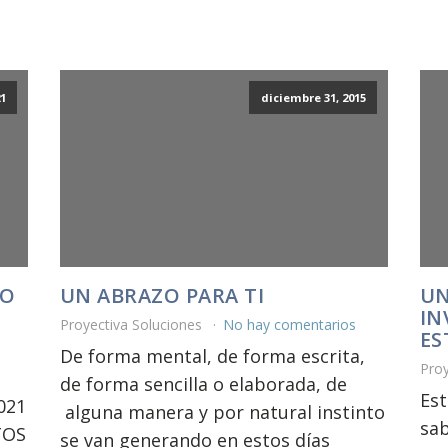
1
diciembre 31, 2015
VO
UN ABRAZO PARA TI
UN
IN
Proyectiva Soluciones
No hay comentarios
ES
De forma mental, de forma escrita,
Proy
de forma sencilla o elaborada, de
Es
021
alguna manera y por natural instinto
sab
TOS
se van generando en estos días