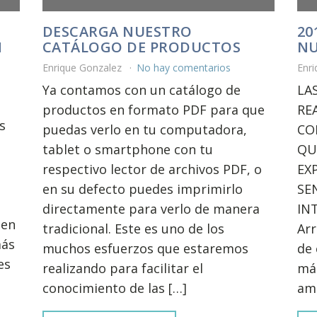
DESCARGA NUESTRO
20
N
CATÁLOGO DE PRODUCTOS
NU
Enrique Gonzalez
No hay comentarios
Enr
Ya contamos con un catálogo de
LA
productos en formato PDF para que
RE
s
puedas verlo en tu computadora,
CO
tablet o smartphone con tu
QU
respectivo lector de archivos PDF, o
EX
en su defecto puedes imprimirlo
SE
directamente para verlo de manera
IN
den
tradicional. Este es uno de los
Ar
más
muchos esfuerzos que estaremos
de 
es
realizando para facilitar el
más
conocimiento de las […]
ami