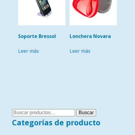
Soporte Bressol
Lonchera Novara
Leer más
Leer más
Buscar
Buscar
por:
Categorías de producto