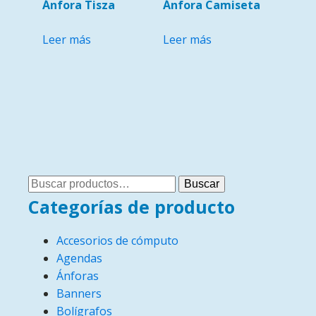
Ánfora Tisza
Ánfora Camiseta
Leer más
Leer más
Buscar
Buscar
por:
Categorías de producto
Accesorios de cómputo
Agendas
Ánforas
Banners
Bolígrafos