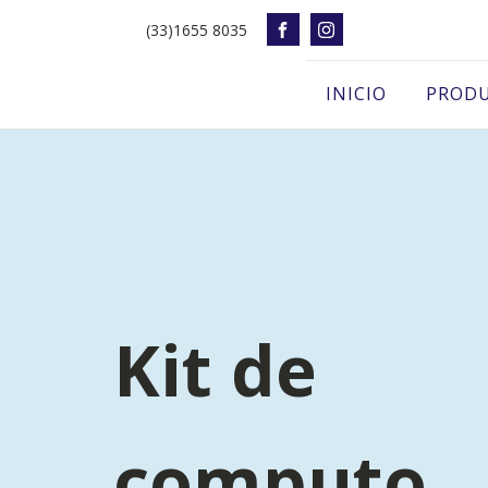
(33)1655 8035
INICIO
PROD
Kit de
computo