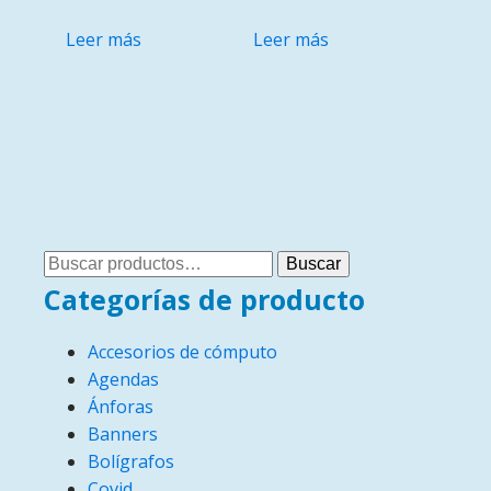
Leer más
Leer más
Buscar
Buscar
por:
Categorías de producto
Accesorios de cómputo
Agendas
Ánforas
Banners
Bolígrafos
Covid