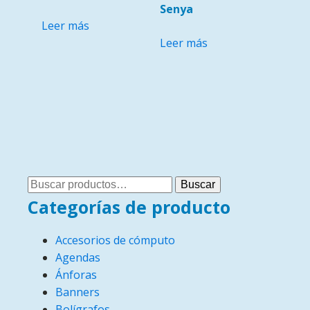
Senya
Leer más
Leer más
Buscar
Buscar
por:
Categorías de producto
Accesorios de cómputo
Agendas
Ánforas
Banners
Bolígrafos